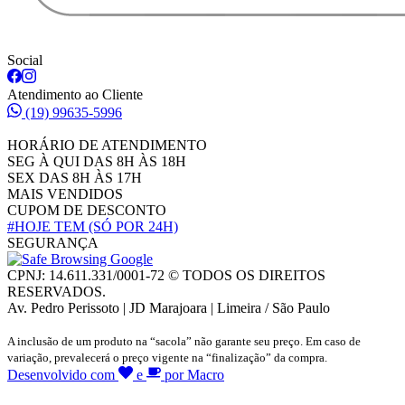
Social
Atendimento ao Cliente
(19) 99635-5996
HORÁRIO DE ATENDIMENTO
SEG À QUI DAS 8H ÀS 18H
SEX DAS 8H ÀS 17H
MAIS VENDIDOS
CUPOM DE DESCONTO
#HOJE TEM
(SÓ POR 24H)
SEGURANÇA
CPNJ: 14.611.331/0001-72 © TODOS OS DIREITOS
RESERVADOS.
Av. Pedro Perissoto | JD Marajoara | Limeira / São Paulo
A inclusão de um produto na “sacola” não garante seu preço. Em caso de
variação, prevalecerá o preço vigente na “finalização” da compra.
Desenvolvido com
e
por Macro