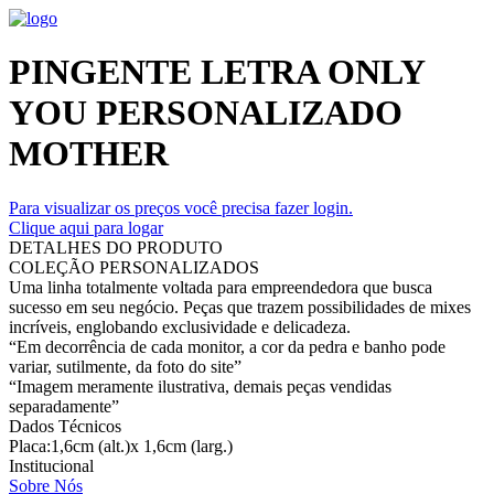
PINGENTE LETRA ONLY
YOU PERSONALIZADO
MOTHER
Para visualizar os preços você precisa fazer login.
Clique aqui para logar
DETALHES DO PRODUTO
COLEÇÃO PERSONALIZADOS
Uma linha totalmente voltada para empreendedora que busca
sucesso em seu negócio. Peças que trazem possibilidades de mixes
incríveis, englobando exclusividade e delicadeza.
“Em decorrência de cada monitor, a cor da pedra e banho pode
variar, sutilmente, da foto do site”
“Imagem meramente ilustrativa, demais peças vendidas
separadamente”
Dados Técnicos
Placa:1,6cm (alt.)x 1,6cm (larg.)
Institucional
Sobre Nós