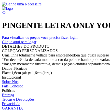
PINGENTE LETRA ONLY Y
Para visualizar os preços você precisa fazer login.
Clique aqui para logar
DETALHES DO PRODUTO
COLEÇÃO PERSONALIZADOS
Uma linha totalmente voltada para empreendedora que busca sucesso e
“Em decorrência de cada monitor, a cor da pedra e banho pode variar, 
“Imagem meramente ilustrativa, demais peças vendidas separadament
Dados Técnicos
Placa:1,6cm (alt.)x 1,6cm (larg.)
Institucional
Sobre Nós
Fale Conosco
Políticas
Entrega
Trocas e Devoluções
Privacidade
GARANTIA