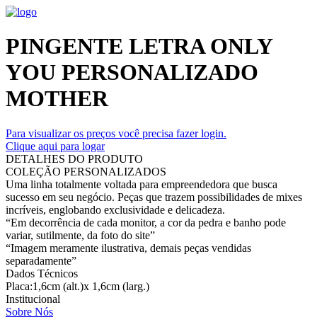
PINGENTE LETRA ONLY
YOU PERSONALIZADO
MOTHER
Para visualizar os preços você precisa fazer login.
Clique aqui para logar
DETALHES DO PRODUTO
COLEÇÃO PERSONALIZADOS
Uma linha totalmente voltada para empreendedora que busca
sucesso em seu negócio. Peças que trazem possibilidades de mixes
incríveis, englobando exclusividade e delicadeza.
“Em decorrência de cada monitor, a cor da pedra e banho pode
variar, sutilmente, da foto do site”
“Imagem meramente ilustrativa, demais peças vendidas
separadamente”
Dados Técnicos
Placa:1,6cm (alt.)x 1,6cm (larg.)
Institucional
Sobre Nós