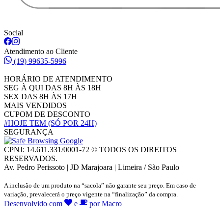
Social
Atendimento ao Cliente
(19) 99635-5996
HORÁRIO DE ATENDIMENTO
SEG À QUI DAS 8H ÀS 18H
SEX DAS 8H ÀS 17H
MAIS VENDIDOS
CUPOM DE DESCONTO
#HOJE TEM
(SÓ POR 24H)
SEGURANÇA
CPNJ: 14.611.331/0001-72 © TODOS OS DIREITOS
RESERVADOS.
Av. Pedro Perissoto | JD Marajoara | Limeira / São Paulo
A inclusão de um produto na “sacola” não garante seu preço. Em caso de
variação, prevalecerá o preço vigente na “finalização” da compra.
Desenvolvido com
e
por Macro