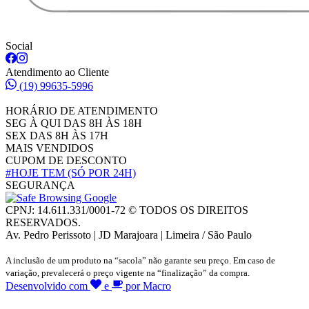
Social
Atendimento ao Cliente
(19) 99635-5996
HORÁRIO DE ATENDIMENTO
SEG À QUI DAS 8H ÀS 18H
SEX DAS 8H ÀS 17H
MAIS VENDIDOS
CUPOM DE DESCONTO
#HOJE TEM
(SÓ POR 24H)
SEGURANÇA
CPNJ: 14.611.331/0001-72 © TODOS OS DIREITOS
RESERVADOS.
Av. Pedro Perissoto | JD Marajoara | Limeira / São Paulo
A inclusão de um produto na “sacola” não garante seu preço. Em caso de
variação, prevalecerá o preço vigente na “finalização” da compra.
Desenvolvido com
e
por Macro