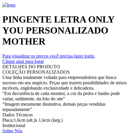
PINGENTE LETRA ONLY
YOU PERSONALIZADO
MOTHER
Para visualizar os preços você precisa fazer login.
Clique aqui para logar
DETALHES DO PRODUTO
COLEÇÃO PERSONALIZADOS
Uma linha totalmente voltada para empreendedora que busca
sucesso em seu negócio. Peças que trazem possibilidades de mixes
incríveis, englobando exclusividade e delicadeza.
“Em decorrência de cada monitor, a cor da pedra e banho pode
variar, sutilmente, da foto do site”
“Imagem meramente ilustrativa, demais peças vendidas
separadamente”
Dados Técnicos
Placa:1,6cm (alt.)x 1,6cm (larg.)
Institucional
Sobre Nós