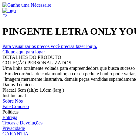
PINGENTE LETRA ONLY Y
Para visualizar os preços você precisa fazer login.
Clique aqui para logar
DETALHES DO PRODUTO
COLEÇÃO PERSONALIZADOS
Uma linha totalmente voltada para empreendedora que busca sucesso e
“Em decorrência de cada monitor, a cor da pedra e banho pode variar, 
“Imagem meramente ilustrativa, demais peças vendidas separadament
Dados Técnicos
Placa:1,6cm (alt.)x 1,6cm (larg.)
Institucional
Sobre Nós
Fale Conosco
Políticas
Entrega
Trocas e Devoluções
Privacidade
GARANTIA