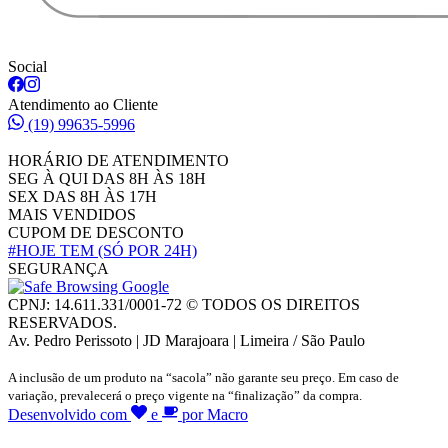
Social
Atendimento ao Cliente
(19) 99635-5996
HORÁRIO DE ATENDIMENTO
SEG À QUI DAS 8H ÀS 18H
SEX DAS 8H ÀS 17H
MAIS VENDIDOS
CUPOM DE DESCONTO
#HOJE TEM
(SÓ POR 24H)
SEGURANÇA
CPNJ: 14.611.331/0001-72 © TODOS OS DIREITOS
RESERVADOS.
Av. Pedro Perissoto | JD Marajoara | Limeira / São Paulo
A inclusão de um produto na “sacola” não garante seu preço. Em caso de
variação, prevalecerá o preço vigente na “finalização” da compra.
Desenvolvido com
e
por Macro