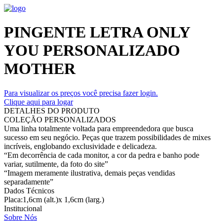
PINGENTE LETRA ONLY
YOU PERSONALIZADO
MOTHER
Para visualizar os preços você precisa fazer login.
Clique aqui para logar
DETALHES DO PRODUTO
COLEÇÃO PERSONALIZADOS
Uma linha totalmente voltada para empreendedora que busca
sucesso em seu negócio. Peças que trazem possibilidades de mixes
incríveis, englobando exclusividade e delicadeza.
“Em decorrência de cada monitor, a cor da pedra e banho pode
variar, sutilmente, da foto do site”
“Imagem meramente ilustrativa, demais peças vendidas
separadamente”
Dados Técnicos
Placa:1,6cm (alt.)x 1,6cm (larg.)
Institucional
Sobre Nós