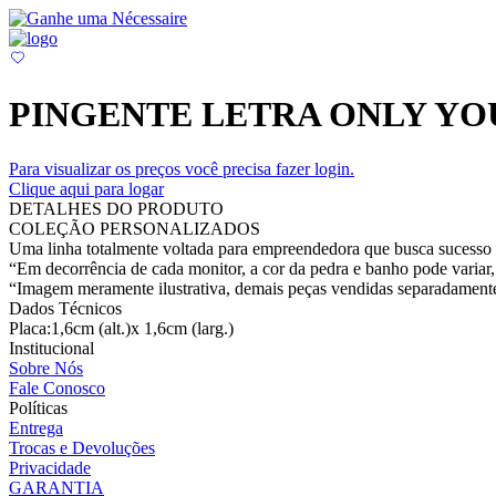
PINGENTE LETRA ONLY Y
Para visualizar os preços você precisa fazer login.
Clique aqui para logar
DETALHES DO PRODUTO
COLEÇÃO PERSONALIZADOS
Uma linha totalmente voltada para empreendedora que busca sucesso e
“Em decorrência de cada monitor, a cor da pedra e banho pode variar, 
“Imagem meramente ilustrativa, demais peças vendidas separadament
Dados Técnicos
Placa:1,6cm (alt.)x 1,6cm (larg.)
Institucional
Sobre Nós
Fale Conosco
Políticas
Entrega
Trocas e Devoluções
Privacidade
GARANTIA