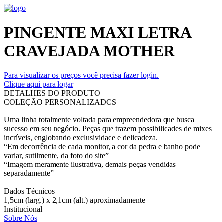
PINGENTE MAXI LETRA
CRAVEJADA MOTHER
Para visualizar os preços você precisa fazer login.
Clique aqui para logar
DETALHES DO PRODUTO
COLEÇÃO PERSONALIZADOS
Uma linha totalmente voltada para empreendedora que busca
sucesso em seu negócio. Peças que trazem possibilidades de mixes
incríveis, englobando exclusividade e delicadeza.
“Em decorrência de cada monitor, a cor da pedra e banho pode
variar, sutilmente, da foto do site”
“Imagem meramente ilustrativa, demais peças vendidas
separadamente”
Dados Técnicos
1,5cm (larg.) x 2,1cm (alt.) aproximadamente
Institucional
Sobre Nós