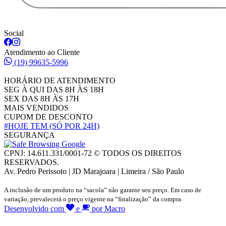
Social
Atendimento ao Cliente
(19) 99635-5996
HORÁRIO DE ATENDIMENTO
SEG À QUI DAS 8H ÀS 18H
SEX DAS 8H ÀS 17H
MAIS VENDIDOS
CUPOM DE DESCONTO
#HOJE TEM
(SÓ POR 24H)
SEGURANÇA
CPNJ: 14.611.331/0001-72 © TODOS OS DIREITOS
RESERVADOS.
Av. Pedro Perissoto | JD Marajoara | Limeira / São Paulo
A inclusão de um produto na “sacola” não garante seu preço. Em caso de
variação, prevalecerá o preço vigente na “finalização” da compra.
Desenvolvido com
e
por Macro