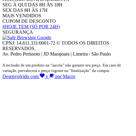
SEG À QUI DAS 8H ÀS 18H
SEX DAS 8H ÀS 17H
MAIS VENDIDOS
CUPOM DE DESCONTO
#HOJE TEM
(SÓ POR 24H)
SEGURANÇA
CPNJ: 14.611.331/0001-72 © TODOS OS DIREITOS
RESERVADOS.
Av. Pedro Perissoto | JD Marajoara | Limeira / São Paulo
A inclusão de um produto na “sacola” não garante seu preço. Em caso de
variação, prevalecerá o preço vigente na “finalização” da compra.
Desenvolvido com
e
por Macro