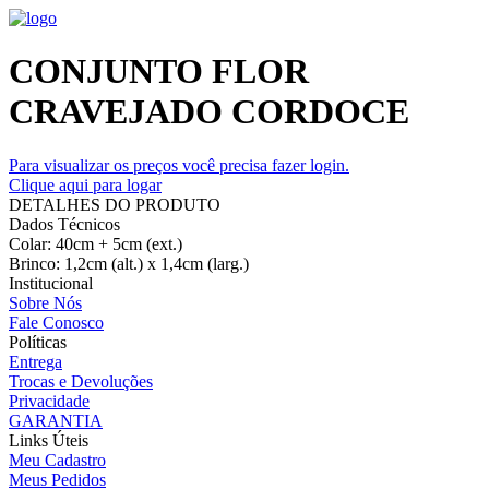
CONJUNTO FLOR
CRAVEJADO CORDOCE
Para visualizar os preços você precisa fazer login.
Clique aqui para logar
DETALHES DO PRODUTO
Dados Técnicos
Colar: 40cm + 5cm (ext.)
Brinco: 1,2cm (alt.) x 1,4cm (larg.)
Institucional
Sobre Nós
Fale Conosco
Políticas
Entrega
Trocas e Devoluções
Privacidade
GARANTIA
Links Úteis
Meu Cadastro
Meus Pedidos