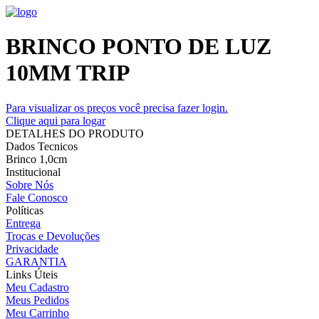
BRINCO PONTO DE LUZ
10MM TRIP
Para visualizar os preços você precisa fazer login.
Clique aqui para logar
DETALHES DO PRODUTO
Dados Tecnicos
Brinco 1,0cm
Institucional
Sobre Nós
Fale Conosco
Políticas
Entrega
Trocas e Devoluções
Privacidade
GARANTIA
Links Úteis
Meu Cadastro
Meus Pedidos
Meu Carrinho