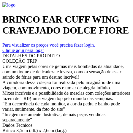
BRINCO EAR CUFF WING
CRAVEJADO DOLCE FIORE
Para visualizar os preços você precisa fazer login.
Clique aqui para logar
DETALHES DO PRODUTO
COLEÇÃO TRIP
Uma viagem pelas cores de gemas mais bombadas da atualidade,
com um toque de delicadeza e leveza, como a sensação de estar
saindo de férias para um destino incrível!
A curadoria dessa coleção foi realizada pelo imaginário de uma
viagem, com movimento, cores e um ar de alegria infinito.
Mixes incríveis e a possibilidade de mesclas com coleções anteriores
fazem de TRIP, uma viagem top pelo mundo das semijoias.
“Em decorrência de cada monitor, a cor da pedra e banho pode
variar, sutilmente, da foto do site”
“Imagem meramente ilustrativa, demais peças vendidas
separadamente”
Dados Tecnicos
Brinco 3,5cm (alt.) x 2,6cm (larg.)