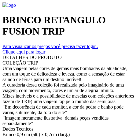
BRINCO RETANGULO
FUSION TRIP
Para visualizar os preços você precisa fazer login.
Clique aqui para logar
DETALHES DO PRODUTO
COLEÇÃO TRIP
Uma viagem pelas cores de gemas mais bombadas da atualidade,
com um toque de delicadeza e leveza, como a sensação de estar
saindo de férias para um destino incrível!
A curadoria dessa coleção foi realizada pelo imaginário de uma
viagem, com movimento, cores e um ar de alegria infinito.
Mixes incríveis e a possibilidade de mesclas com coleções anteriores
fazem de TRIP, uma viagem top pelo mundo das semijoias.
“Em decorrência de cada monitor, a cor da pedra e banho pode
variar, sutilmente, da foto do site”
“Imagem meramente ilustrativa, demais peças vendidas
separadamente”
Dados Tecnicos
Brinco 0,9 cm (alt.) x 0,7cm (larg.)