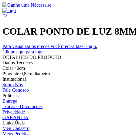
COLAR PONTO DE LUZ 8MM
Para visualizar os preços você precisa fazer login.
Clique aqui para logar
DETALHES DO PRODUTO
Dados Tecnicos
Colar 40cm
Pingente 0,8cm diametro
Institucional
Sobre Nós
Fale Conosco
Políticas
Entrega
Trocas e Devoluções
Privacidade
GARANTIA
Links Úteis
Meu Cadastro
Meus Pedidos