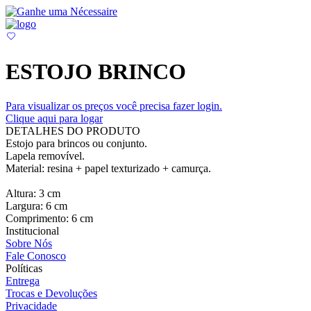
ESTOJO BRINCO
Para visualizar os preços você precisa fazer login.
Clique aqui para logar
DETALHES DO PRODUTO
Estojo para brincos ou conjunto.
Lapela removível.
Material: resina + papel texturizado + camurça.
Altura: 3 cm
Largura: 6 cm
Comprimento: 6 cm
Institucional
Sobre Nós
Fale Conosco
Políticas
Entrega
Trocas e Devoluções
Privacidade