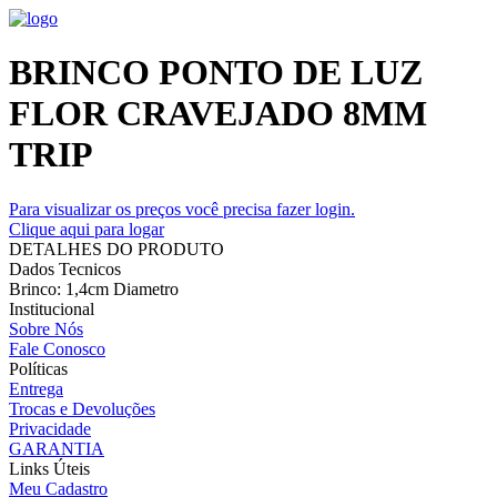
BRINCO PONTO DE LUZ
FLOR CRAVEJADO 8MM
TRIP
Para visualizar os preços você precisa fazer login.
Clique aqui para logar
DETALHES DO PRODUTO
Dados Tecnicos
Brinco: 1,4cm Diametro
Institucional
Sobre Nós
Fale Conosco
Políticas
Entrega
Trocas e Devoluções
Privacidade
GARANTIA
Links Úteis
Meu Cadastro