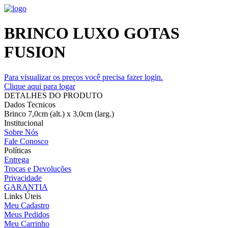
BRINCO LUXO GOTAS
FUSION
Para visualizar os preços você precisa fazer login.
Clique aqui para logar
DETALHES DO PRODUTO
Dados Tecnicos
Brinco 7,0cm (alt.) x 3,0cm (larg.)
Institucional
Sobre Nós
Fale Conosco
Políticas
Entrega
Trocas e Devoluções
Privacidade
GARANTIA
Links Úteis
Meu Cadastro
Meus Pedidos
Meu Carrinho