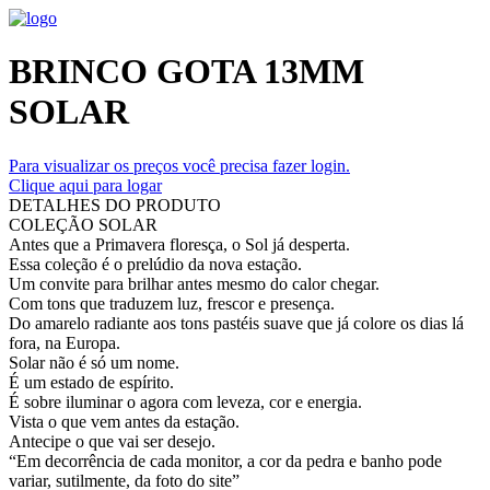
BRINCO GOTA 13MM
SOLAR
Para visualizar os preços você precisa fazer login.
Clique aqui para logar
DETALHES DO PRODUTO
COLEÇÃO SOLAR
Antes que a Primavera floresça, o Sol já desperta.
Essa coleção é o prelúdio da nova estação.
Um convite para brilhar antes mesmo do calor chegar.
Com tons que traduzem luz, frescor e presença.
Do amarelo radiante aos tons pastéis suave que já colore os dias lá
fora, na Europa.
Solar não é só um nome.
É um estado de espírito.
É sobre iluminar o agora com leveza, cor e energia.
Vista o que vem antes da estação.
Antecipe o que vai ser desejo.
“Em decorrência de cada monitor, a cor da pedra e banho pode
variar, sutilmente, da foto do site”