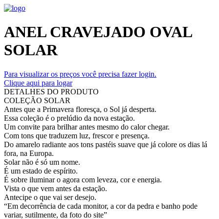
ANEL CRAVEJADO OVAL
SOLAR
Para visualizar os preços você precisa fazer login.
Clique aqui para logar
DETALHES DO PRODUTO
COLEÇÃO SOLAR
Antes que a Primavera floresça, o Sol já desperta.
Essa coleção é o prelúdio da nova estação.
Um convite para brilhar antes mesmo do calor chegar.
Com tons que traduzem luz, frescor e presença.
Do amarelo radiante aos tons pastéis suave que já colore os dias lá
fora, na Europa.
Solar não é só um nome.
É um estado de espírito.
É sobre iluminar o agora com leveza, cor e energia.
Vista o que vem antes da estação.
Antecipe o que vai ser desejo.
“Em decorrência de cada monitor, a cor da pedra e banho pode
variar, sutilmente, da foto do site”