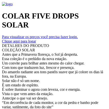
COLAR FIVE DROPS
SOLAR
Para visualizar os preços você precisa fazer login.
Clique aqui para logar
DETALHES DO PRODUTO
COLEÇÃO SOLAR
Antes que a Primavera floresça, o Sol já desperta.
Essa coleção é o prelúdio da nova estação.
Um convite para brilhar antes mesmo do calor chegar.
Com tons que traduzem luz, frescor e presença.
Do amarelo radiante aos tons pastéis suave que já colore os dias lá
fora, na Europa.
Solar não é só um nome.
É um estado de espírito.
É sobre iluminar o agora com leveza, cor e energia.
Vista o que vem antes da estação.
Antecipe o que vai ser desejo.
“Em decorrência de cada monitor, a cor da pedra e banho pode
variar, sutilmente, da foto do site”