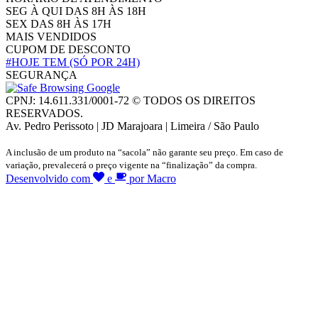
SEG À QUI DAS 8H ÀS 18H
SEX DAS 8H ÀS 17H
MAIS VENDIDOS
CUPOM DE DESCONTO
#HOJE TEM
(SÓ POR 24H)
SEGURANÇA
CPNJ: 14.611.331/0001-72 © TODOS OS DIREITOS
RESERVADOS.
Av. Pedro Perissoto | JD Marajoara | Limeira / São Paulo
A inclusão de um produto na “sacola” não garante seu preço. Em caso de
variação, prevalecerá o preço vigente na “finalização” da compra.
Desenvolvido com
e
por Macro