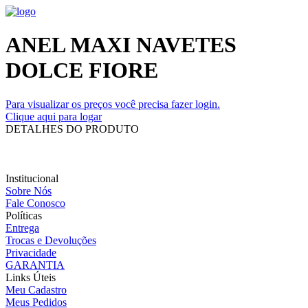
ANEL MAXI NAVETES
DOLCE FIORE
Para visualizar os preços você precisa fazer login.
Clique aqui para logar
DETALHES DO PRODUTO
Institucional
Sobre Nós
Fale Conosco
Políticas
Entrega
Trocas e Devoluções
Privacidade
GARANTIA
Links Úteis
Meu Cadastro
Meus Pedidos