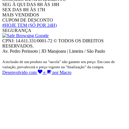
SEG À QUI DAS 8H ÀS 18H
SEX DAS 8H ÀS 17H
MAIS VENDIDOS
CUPOM DE DESCONTO
#HOJE TEM
(SÓ POR 24H)
SEGURANÇA
CPNJ: 14.611.331/0001-72 © TODOS OS DIREITOS
RESERVADOS.
Av. Pedro Perissoto | JD Marajoara | Limeira / São Paulo
A inclusão de um produto na “sacola” não garante seu preço. Em caso de
variação, prevalecerá o preço vigente na “finalização” da compra.
Desenvolvido com
e
por Macro