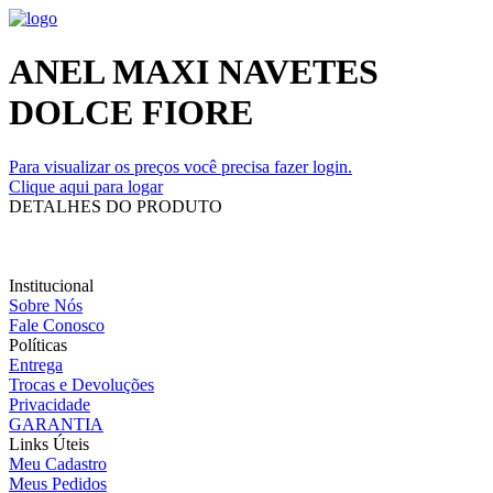
ANEL MAXI NAVETES
DOLCE FIORE
Para visualizar os preços você precisa fazer login.
Clique aqui para logar
DETALHES DO PRODUTO
Institucional
Sobre Nós
Fale Conosco
Políticas
Entrega
Trocas e Devoluções
Privacidade
GARANTIA
Links Úteis
Meu Cadastro
Meus Pedidos