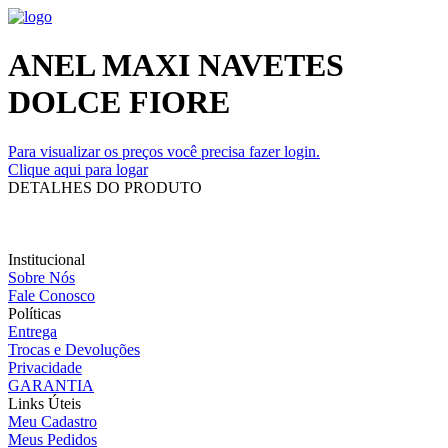
ANEL MAXI NAVETES
DOLCE FIORE
Para visualizar os preços você precisa fazer login.
Clique aqui para logar
DETALHES DO PRODUTO
Institucional
Sobre Nós
Fale Conosco
Políticas
Entrega
Trocas e Devoluções
Privacidade
GARANTIA
Links Úteis
Meu Cadastro
Meus Pedidos