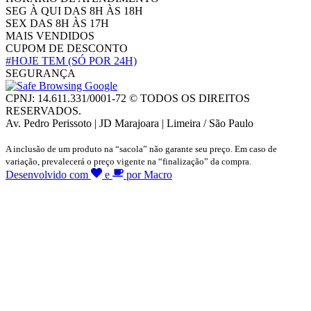
SEG À QUI DAS 8H ÀS 18H
SEX DAS 8H ÀS 17H
MAIS VENDIDOS
CUPOM DE DESCONTO
#HOJE TEM
(SÓ POR 24H)
SEGURANÇA
CPNJ: 14.611.331/0001-72 © TODOS OS DIREITOS
RESERVADOS.
Av. Pedro Perissoto | JD Marajoara | Limeira / São Paulo
A inclusão de um produto na “sacola” não garante seu preço. Em caso de
variação, prevalecerá o preço vigente na “finalização” da compra.
Desenvolvido com
e
por Macro