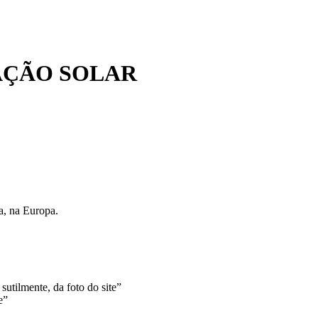
AÇÃO SOLAR
ra, na Europa.
sutilmente, da foto do site”
e”