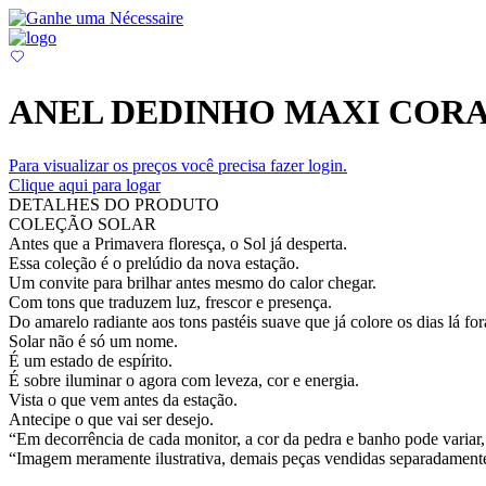
ANEL DEDINHO MAXI COR
Para visualizar os preços você precisa fazer login.
Clique aqui para logar
DETALHES DO PRODUTO
COLEÇÃO SOLAR
Antes que a Primavera floresça, o Sol já desperta.
Essa coleção é o prelúdio da nova estação.
Um convite para brilhar antes mesmo do calor chegar.
Com tons que traduzem luz, frescor e presença.
Do amarelo radiante aos tons pastéis suave que já colore os dias lá fo
Solar não é só um nome.
É um estado de espírito.
É sobre iluminar o agora com leveza, cor e energia.
Vista o que vem antes da estação.
Antecipe o que vai ser desejo.
“Em decorrência de cada monitor, a cor da pedra e banho pode variar, 
“Imagem meramente ilustrativa, demais peças vendidas separadament