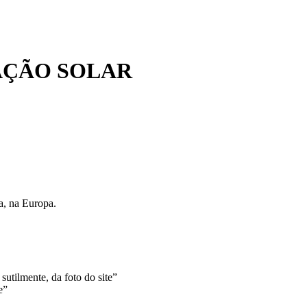
AÇÃO SOLAR
ra, na Europa.
sutilmente, da foto do site”
e”