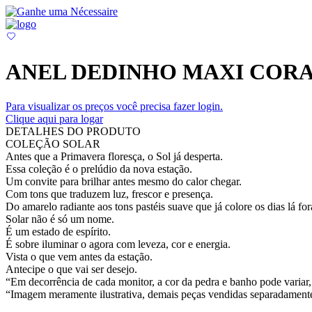
ANEL DEDINHO MAXI COR
Para visualizar os preços você precisa fazer login.
Clique aqui para logar
DETALHES DO PRODUTO
COLEÇÃO SOLAR
Antes que a Primavera floresça, o Sol já desperta.
Essa coleção é o prelúdio da nova estação.
Um convite para brilhar antes mesmo do calor chegar.
Com tons que traduzem luz, frescor e presença.
Do amarelo radiante aos tons pastéis suave que já colore os dias lá fo
Solar não é só um nome.
É um estado de espírito.
É sobre iluminar o agora com leveza, cor e energia.
Vista o que vem antes da estação.
Antecipe o que vai ser desejo.
“Em decorrência de cada monitor, a cor da pedra e banho pode variar, 
“Imagem meramente ilustrativa, demais peças vendidas separadament