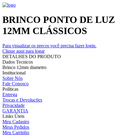
BRINCO PONTO DE LUZ
12MM CLÁSSICOS
Para visualizar os preços você precisa fazer login.
Clique aqui para logar
DETALHES DO PRODUTO
Dados Tecnicos
Brinco 12mm diametro
Institucional
Sobre Nós
Fale Conosco
Políticas
Entrega
Trocas e Devoluções
Privacidade
GARANTIA
Links Úteis
Meu Cadastro
Meus Pedidos
Meu Carrinho