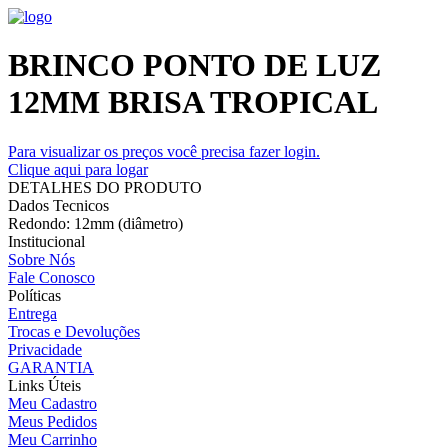
BRINCO PONTO DE LUZ
12MM BRISA TROPICAL
Para visualizar os preços você precisa fazer login.
Clique aqui para logar
DETALHES DO PRODUTO
Dados Tecnicos
Redondo: 12mm (diâmetro)
Institucional
Sobre Nós
Fale Conosco
Políticas
Entrega
Trocas e Devoluções
Privacidade
GARANTIA
Links Úteis
Meu Cadastro
Meus Pedidos
Meu Carrinho