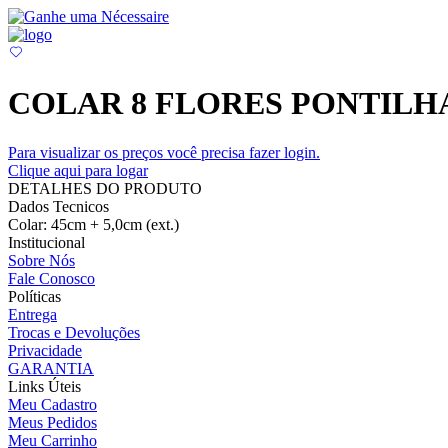
COLAR 8 FLORES PONTILH
Para visualizar os preços você precisa fazer login.
Clique aqui para logar
DETALHES DO PRODUTO
Dados Tecnicos
Colar: 45cm + 5,0cm (ext.)
Institucional
Sobre Nós
Fale Conosco
Políticas
Entrega
Trocas e Devoluções
Privacidade
GARANTIA
Links Úteis
Meu Cadastro
Meus Pedidos
Meu Carrinho