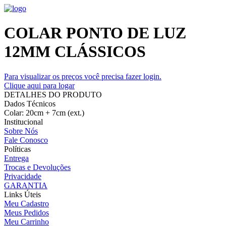
COLAR PONTO DE LUZ
12MM CLÁSSICOS
Para visualizar os preços você precisa fazer login.
Clique aqui para logar
DETALHES DO PRODUTO
Dados Técnicos
Colar: 20cm + 7cm (ext.)
Institucional
Sobre Nós
Fale Conosco
Políticas
Entrega
Trocas e Devoluções
Privacidade
GARANTIA
Links Úteis
Meu Cadastro
Meus Pedidos
Meu Carrinho