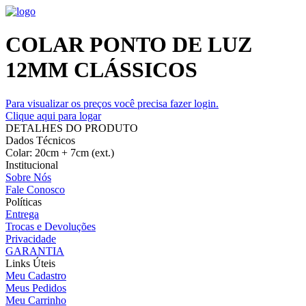
COLAR PONTO DE LUZ
12MM CLÁSSICOS
Para visualizar os preços você precisa fazer login.
Clique aqui para logar
DETALHES DO PRODUTO
Dados Técnicos
Colar: 20cm + 7cm (ext.)
Institucional
Sobre Nós
Fale Conosco
Políticas
Entrega
Trocas e Devoluções
Privacidade
GARANTIA
Links Úteis
Meu Cadastro
Meus Pedidos
Meu Carrinho