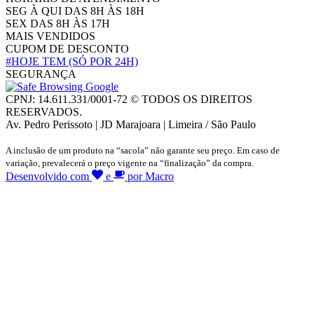
SEG À QUI DAS 8H ÀS 18H
SEX DAS 8H ÀS 17H
MAIS VENDIDOS
CUPOM DE DESCONTO
#HOJE TEM
(SÓ POR 24H)
SEGURANÇA
CPNJ: 14.611.331/0001-72 © TODOS OS DIREITOS
RESERVADOS.
Av. Pedro Perissoto | JD Marajoara | Limeira / São Paulo
A inclusão de um produto na “sacola” não garante seu preço. Em caso de
variação, prevalecerá o preço vigente na “finalização” da compra.
Desenvolvido com
e
por Macro