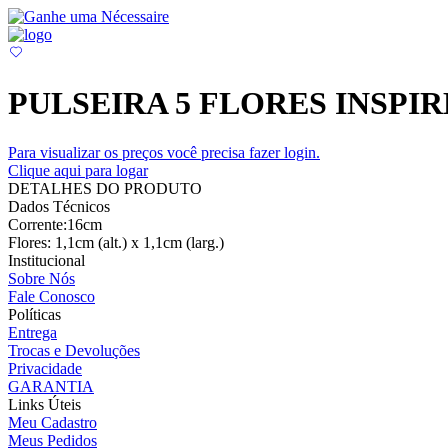
PULSEIRA 5 FLORES INSPI
Para visualizar os preços você precisa fazer login.
Clique aqui para logar
DETALHES DO PRODUTO
Dados Técnicos
Corrente:16cm
Flores: 1,1cm (alt.) x 1,1cm (larg.)
Institucional
Sobre Nós
Fale Conosco
Políticas
Entrega
Trocas e Devoluções
Privacidade
GARANTIA
Links Úteis
Meu Cadastro
Meus Pedidos