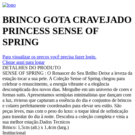
BRINCO GOTA CRAVEJADO
PRINCESS SENSE OF
SPRING
Para visualizar os preços você precisa fazer login.
Clique aqui para logar
DETALHES DO PRODUTO
SENSE OF SPRING : O Renascer do Seu Brilho Deixe a leveza da
estação tocar a sua pele. A Coleção Sense of Spring chegou para
celebrar o renascimento, a energia vibrante e a elegância
descomplicada dos novos dias. Mergulhe em um universo de cores e
formas sutis. Apresentamos semijoias minimalistas que dançam com
a luz, rivieras que capturam a essência do dia e conjuntos de brincos
e colares perfeitamente coordenados para elevar seu estilo. São
peças leves, mas com o peso do luxo: o toque ideal de sofisticação
para transitar do dia à noite. Descubra a coleção completa e vista a
sua melhor estação.Dados Tecnicos
Brinco: 1,5cm (alt.) x 1,4cm (larg.)
Institucional