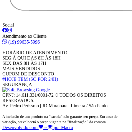
Social
Atendimento ao Cliente
(19) 99635-5996
HORÁRIO DE ATENDIMENTO
SEG À QUI DAS 8H ÀS 18H
SEX DAS 8H ÀS 17H
MAIS VENDIDOS
CUPOM DE DESCONTO
#HOJE TEM
(SÓ POR 24H)
SEGURANÇA
CPNJ: 14.611.331/0001-72 © TODOS OS DIREITOS
RESERVADOS.
Av. Pedro Perissoto | JD Marajoara | Limeira / São Paulo
A inclusão de um produto na “sacola” não garante seu preço. Em caso de
variação, prevalecerá o preço vigente na “finalização” da compra.
Desenvolvido com
e
por Macro