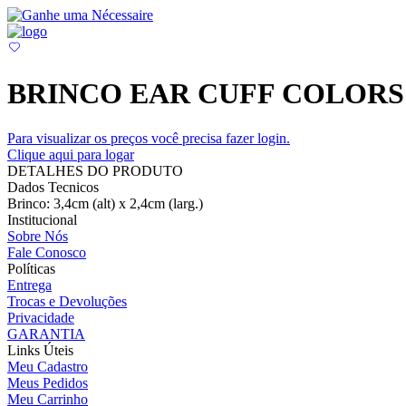
BRINCO EAR CUFF COLORS
Para visualizar os preços você precisa fazer login.
Clique aqui para logar
DETALHES DO PRODUTO
Dados Tecnicos
Brinco: 3,4cm (alt) x 2,4cm (larg.)
Institucional
Sobre Nós
Fale Conosco
Políticas
Entrega
Trocas e Devoluções
Privacidade
GARANTIA
Links Úteis
Meu Cadastro
Meus Pedidos
Meu Carrinho