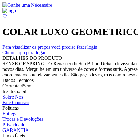
COLAR LUXO GEOMETRICO 
Para visualizar os preços você precisa fazer login.
Clique aqui para logar
DETALHES DO PRODUTO
SENSE OF SPRING : O Renascer do Seu Brilho Deixe a leveza da estaç
novos dias. Mergulhe em um universo de cores e formas sutis. Apresen
coordenados para elevar seu estilo. São peças leves, mas com o peso do
Dados Tecnicos
Corrente 45cm
Institucional
Sobre Nós
Fale Conosco
Políticas
Entrega
Trocas e Devoluções
Privacidade
GARANTIA
Links Úteis