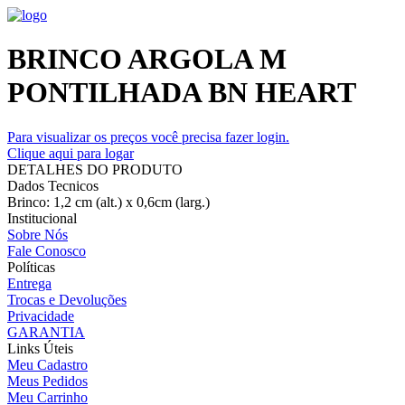
BRINCO ARGOLA M
PONTILHADA BN HEART
Para visualizar os preços você precisa fazer login.
Clique aqui para logar
DETALHES DO PRODUTO
Dados Tecnicos
Brinco: 1,2 cm (alt.) x 0,6cm (larg.)
Institucional
Sobre Nós
Fale Conosco
Políticas
Entrega
Trocas e Devoluções
Privacidade
GARANTIA
Links Úteis
Meu Cadastro
Meus Pedidos
Meu Carrinho