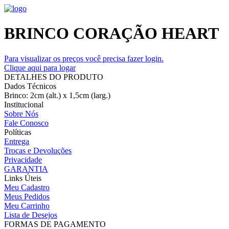
BRINCO CORAÇÃO HEART
Para visualizar os preços você precisa fazer login.
Clique aqui para logar
DETALHES DO PRODUTO
Dados Técnicos
Brinco: 2cm (alt.) x 1,5cm (larg.)
Institucional
Sobre Nós
Fale Conosco
Políticas
Entrega
Trocas e Devoluções
Privacidade
GARANTIA
Links Úteis
Meu Cadastro
Meus Pedidos
Meu Carrinho
Lista de Desejos
FORMAS DE PAGAMENTO