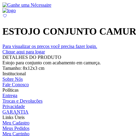
ESTOJO CONJUNTO CAMU
Para visualizar os preços você precisa fazer login.
Clique aqui para logar
DETALHES DO PRODUTO
Estojo para conjunto com acabamento em camurça.
Tamanho: 8x12x3 cm
Institucional
Sobre Nós
Fale Conosco
Políticas
Entrega
Trocas e Devoluções
Privacidade
GARANTIA
Links Úteis
Meu Cadastro
Meus Pedidos
Meu Carrinho